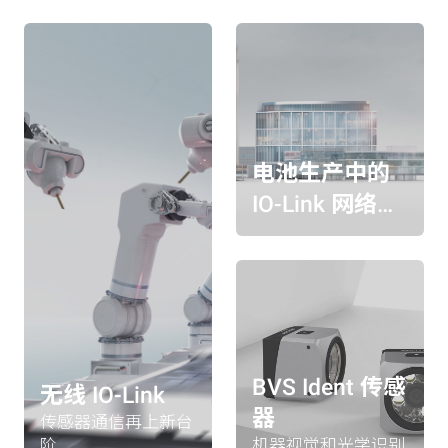
电池生产中的
IO-Link 网络研
讨会
BVS Ident 传感
无线 IO-Link
器
传感器通信再上新台
阶
机器视觉和光学识别