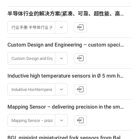
半导体行业的解决方案(紧凑、可靠、超性能、高精度)
Custom Design and Engineering – custom specific camera and sensor solutions
Inductive high temperature sensors in Ø 5 mm housing for tight spaces
Mapping Sensor – delivering precision in the smallest possible space
BGL minislot miniaturized fork sensors from Balluff – flexible in the smallest space