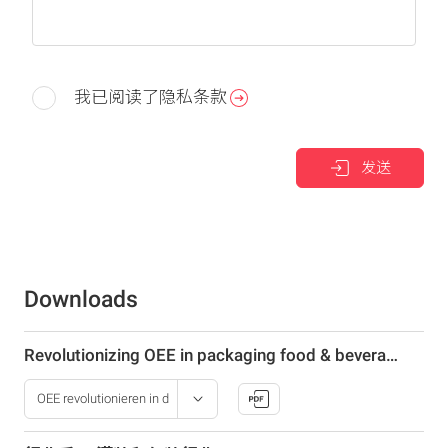
我已阅读了隐私条款
发送
Downloads
Revolutionizing OEE in packaging food & beverage