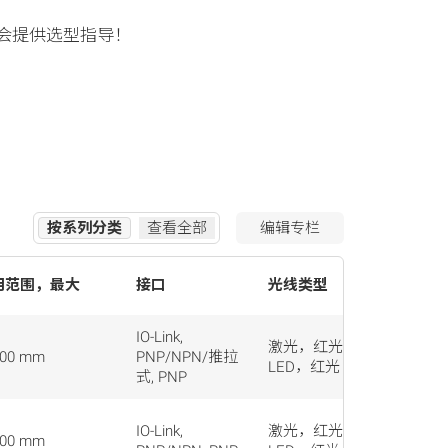
会提供选型指导！
按系列分类
查看全部
编辑专栏
用范围，最大
接口
光线类型
连接方
行动
IO-Link,
激光，红光,
000 mm
PNP/NPN/推拉
插接器
LED，红光
式, PNP
IO-Link,
激光，红光,
000 mm
插接器