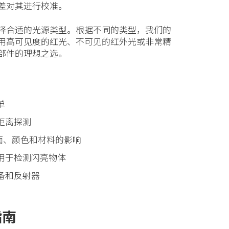
差对其进行校准。
择合适的光源类型。根据不同的类型，我们的
用高可见度的红光、不可见的红外光或非常精
部件的理想之选。
单
距离探测
表面、颜色和材料的影响
用于检测闪亮物体
备和反射器
指南