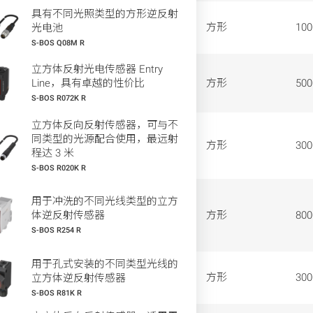
具有不同光照类型的方形逆反射
方形
10
光电池
S-BOS Q08M R
立方体反射光电传感器 Entry
Line，具有卓越的性价比
方形
50
S-BOS R072K R
立方体反向反射传感器，可与不
同类型的光源配合使用，最远射
方形
30
程达 3 米
S-BOS R020K R
用于冲洗的不同光线类型的立方
体逆反射传感器
方形
80
S-BOS R254 R
用于孔式安装的不同类型光线的
方形
30
立方体逆反射传感器
S-BOS R81K R