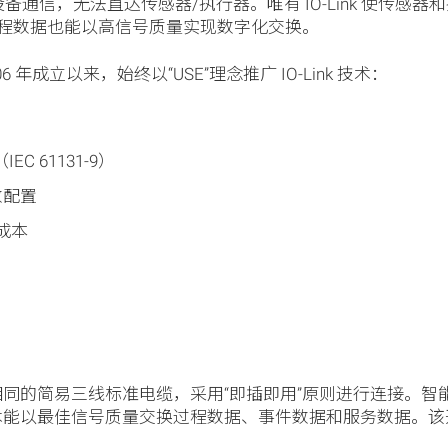
总线设备通信，无法直达传感器/执行器。唯有 IO-Link 使
程数据也能以高信号质量实现数字化交换。
6 年成立以来，始终以“USE”理念推广 IO-Link 技术：
（IEC 61131-9）
参数配置
低成本
？
同的简易三线标准电缆，采用“即插即用”原则进行连接。智
术能以最佳信号质量交换过程数据、事件数据和服务数据。该