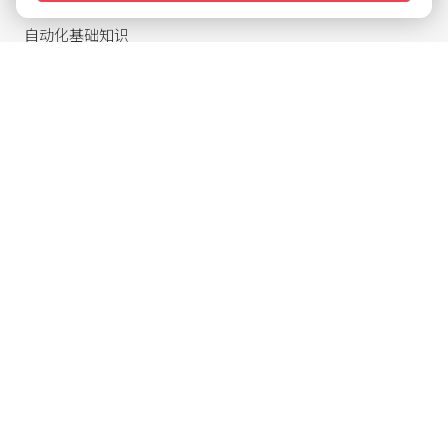
自动化基础知识
联系与支持
新前景 - 在巴鲁夫的职业生涯
展会活动
巴鲁夫产品指南
Knowledge Base
批量下载
在社交媒体上关注我们