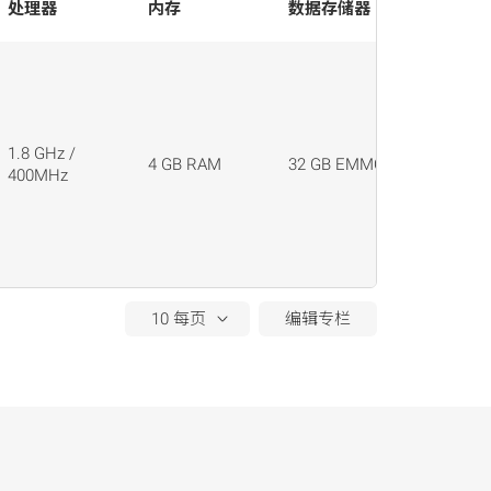
处理器
内存
数据存储器
接口插
行动
2x LAN:
插口, 8
4x IO-Lin
M8x1-插
1.8 GHz /
针, A-
4 GB RAM
32 GB EMMC
400MHz
PWR: Ph
MC1.5/2
3.81
USB: US
Standar
编辑专栏