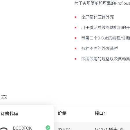
为了实现简单和可靠的Profibu
全屏蔽锌压铸外壳
用于激活总线终端电阻的开
带第二个D-Sub的编程/诊
各种不同的外壳造型
即插即用的规格以及自动集
版本
价格
接口1
订购代码
BCC0FCK
335.04
M12x1-插头, 直