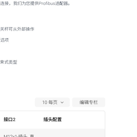
s连接，我们为您提供Profibus适配器。
关杆可从外部操作
断选项
束式类型
编辑专栏
接口2
插头配置
行动
M12x1-插头, 直