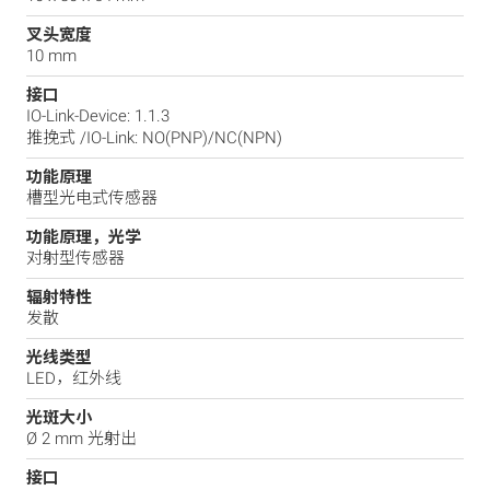
叉头宽度
10 mm
接口
IO-Link-Device: 1.1.3
推挽式 /IO-Link: NO(PNP)/NC(NPN)
功能原理
槽型光电式传感器
功能原理，光学
对射型传感器
辐射特性
发散
光线类型
LED，红外线
光斑大小
Ø 2 mm 光射出
接口