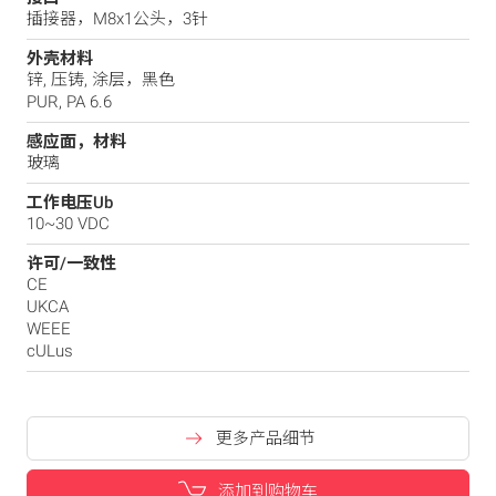
插接器，M8x1公头，3针
外壳材料
锌, 压铸, 涂层，黑色
PUR, PA 6.6
感应面，材料
玻璃
工作电压Ub
10~30 VDC
许可/一致性
CE
UKCA
WEEE
cULus
更多产品细节
添加到购物车