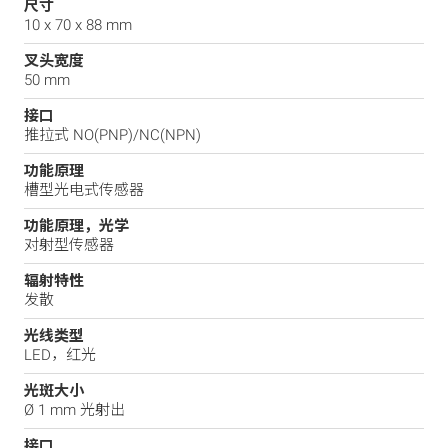
尺寸
10 x 70 x 88 mm
叉头宽度
50 mm
接口
推拉式 NO(PNP)/NC(NPN)
功能原理
槽型光电式传感器
功能原理，光学
对射型传感器
辐射特性
发散
光线类型
LED，红光
光斑大小
Ø 1 mm 光射出
接口