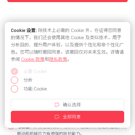
Cookie 设置:
除技术上必需的 Cookie 外，在征得您同意
的情况下，我们还会使用其他 Cookie 及类似技术，用于
分析目的、提升用户体验，以及提供个性化和非个性化广
告。您可以随时撤回同意，该撤回仅对未来生效。详情请
槽型光电的优点
参阅
Cookie 政策
和
隐私政策
。
必要 Cookie
灵活性：
有多种尺寸和光型可供选择，可满足不同的应用要
求
分析
功能 Cookie
高精度：
即使是最小和透明的物体，也能以最高精度和可重
复性进行探测。
确认选择
多种应用选择：
是检测边缘、孔、缝隙以及包装、印刷和装
配过程的理想之选。
全部同意
可靠性：
即使在恶劣的环境条件下也能保持稳定的性能，对
振动和机械应力有很强的抵抗能力。