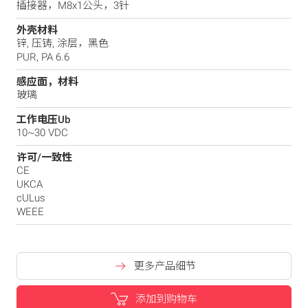
插接器，M8x1公头，3针
外壳材料
锌, 压铸, 涂层，黑色
PUR, PA 6.6
感应面，材料
玻璃
工作电压Ub
10~30 VDC
许可/一致性
CE
UKCA
cULus
WEEE
更多产品细节
添加到购物车