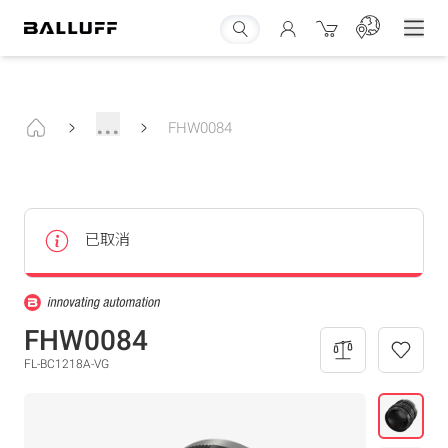
...
FHW0084
已取消
FHW0084
FL-BC1218A-VG