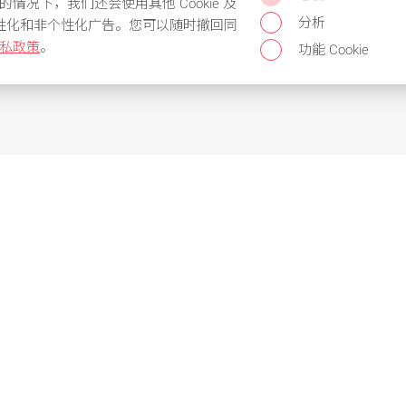
的情况下，我们还会使用其他 Cookie 及
分析
性化和非个性化广告。您可以随时撤回同
私政策
。
功能 Cookie
的服务
对现有客户的特殊条
根据需要配置产品