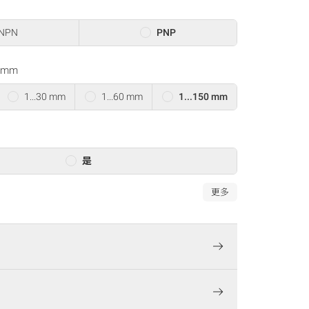
NPN
PNP
0 mm
1...30 mm
1...60 mm
1...150 mm
是
更多