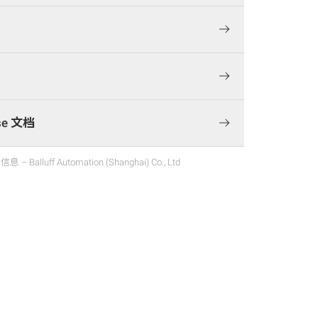
ase 文档
lluff Automation (Shanghai) Co., Ltd