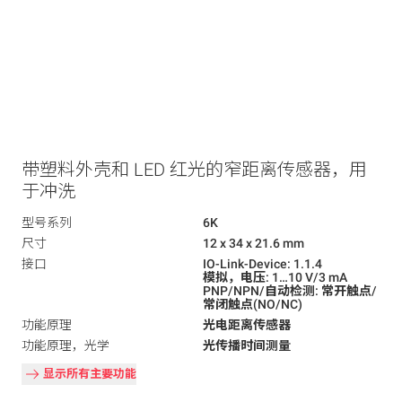
带塑料外壳和 LED 红光的窄距离传感器，用
于冲洗
型号系列
6K
尺寸
12 x 34 x 21.6 mm
接口
IO-Link-Device: 1.1.4
模拟，电压: 1…10 V/3 mA
PNP/NPN/自动检测: 常开触点/
常闭触点(NO/NC)
功能原理
光电距离传感器
功能原理，光学
光传播时间测量
显示所有主要功能