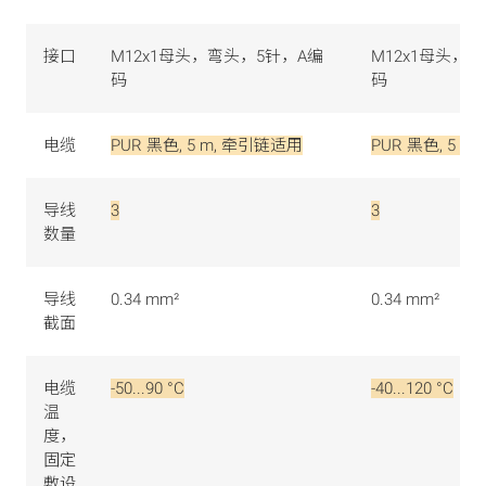
接口
M12x1母头，弯头，5针，A编
M12x1母头，
码
码
电缆
PUR 黑色, 5 m, 牵引链适用
PUR 黑色, 5 m
导线
3
3
数量
导线
0.34 mm²
0.34 mm²
截面
电缆
-50...90 °C
-40...120 °C
温
度，
固定
敷设