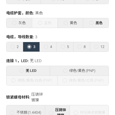
电缆护套，颜色:
黑色
灰色
蓝色
黄色
黑色
电缆，导线数量:
3
2
3
4
5
8
12
连接 1，LED:
无 LED
无 LED
绿色/黄色 (PNP)
绿色/黄色/白色 (PNP)
绿色/黄色/红色 (PNP)
压铸锌
锁紧螺母材料:
镀镍
压铸锌
不锈钢 (1.4404)
锌压铸或铜镀镍