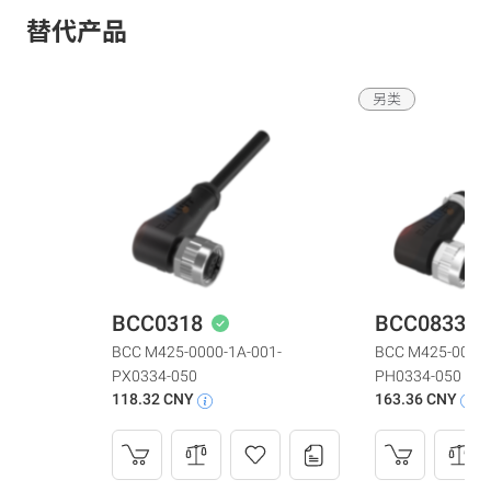
替代产品
另类
BCC0318
BCC0833
BCC M425-0000-1A-001-
BCC M425-0000-
PX0334-050
PH0334-050
118.32 CNY
163.36 CNY