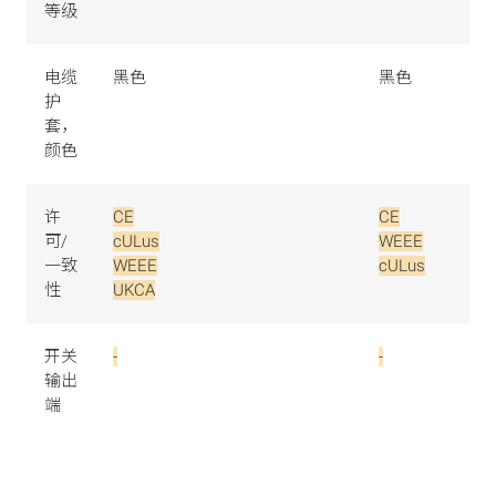
等级
电缆
黑色
黑色
护
套，
颜色
许
CE
CE
可/
cULus
WEEE
一致
WEEE
cULus
性
UKCA
开关
-
-
输出
端