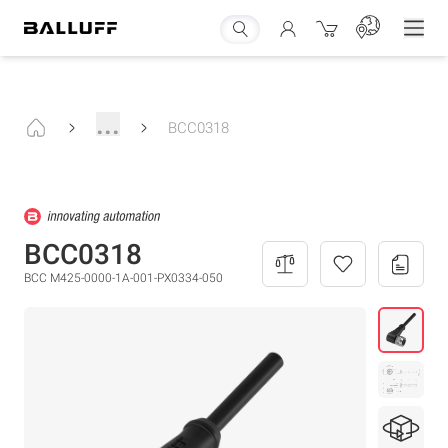
...
BCC0318
BCC0318
BCC M425-0000-1A-001-PX0334-050