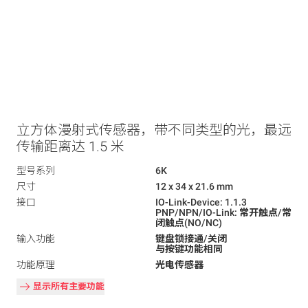
立方体漫射式传感器，带不同类型的光，最远
传输距离达 1.5 米
型号系列
6K
尺寸
12 x 34 x 21.6 mm
接口
IO-Link-Device: 1.1.3
PNP/NPN/IO-Link: 常开触点/常
闭触点(NO/NC)
输入功能
键盘锁接通/关闭
与按键功能相同
功能原理
光电传感器
显示所有主要功能