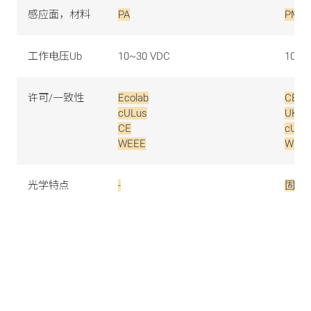
感应面，材料
PA
PMM
工作电压Ub
10~30 VDC
10~3
许可/一致性
Ecolab
CE
cULus
UKCA
CE
cULu
WEEE
WEE
光学特点
-
固定