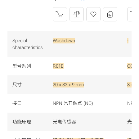
Special
Washdown
-
characteristics
型号系列
R01E
Q08
尺寸
20 x 32 x 9 mm
8 x 4
接口
NPN 常开触点 (NO)
NPN
功能原理
光电传感器
光电