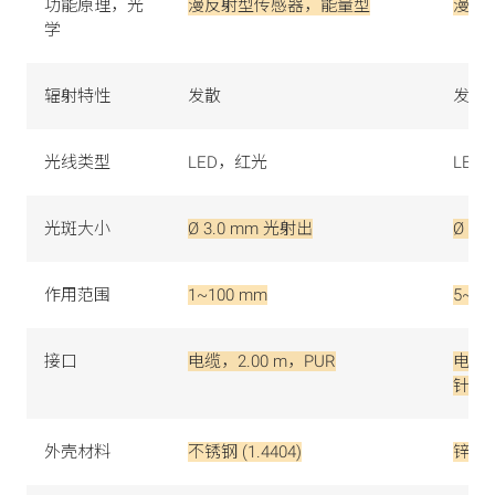
功能原理，光
漫反射型传感器，能量型
漫反
学
辐射特性
发散
发散
光线类型
LED，红光
LED
光斑大小
Ø 3.0 mm 光射出
Ø 3
作用范围
1~100 mm
5~30
接口
电缆，2.00 m，PUR
电缆
针，0
外壳材料
不锈钢 (1.4404)
锌, 